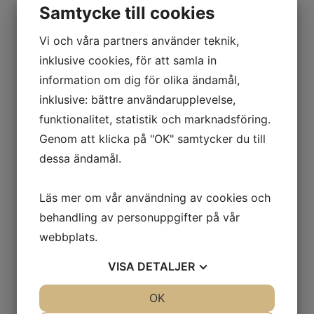
lägre temperatur i vistelsezonen än i
Samtycke till cookies
taknivån.
Vi och våra partners använder teknik,
Donet har en invändigt monterad
inklusive cookies, för att samla in
fördelningsplåt vilket ger bästa
information om dig för olika ändamål,
luftfördelning över hela frontytan
inklusive: bättre användarupplevelse,
med korta närzoner. Detta ger ett
funktionalitet, statistik och marknadsföring.
helt underhållsfrått don utan risk för
Genom att klicka på "OK" samtycker du till
framtida igensättningar.
dessa ändamål.
Donet monteras plant infällt i golvet
utan några utstickande detaljer.
Läs mer om vår användning av cookies och
Donet monteras i golv med övertryck
behandling av personuppgifter på vår
eller kanalansluts.
webbplats.
VISA
DETALJER
JA
NEJ
OK
JA
NEJ