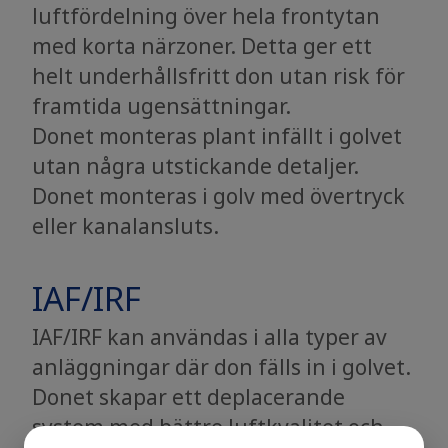
luftfördelning över hela frontytan
med korta närzoner. Detta ger ett
helt underhållsfritt don utan risk för
framtida ugensättningar.
Donet monteras plant infällt i golvet
utan några utstickande detaljer.
Donet monteras i golv med övertryck
eller kanalansluts.
IAF/IRF
IAF/IRF kan användas i alla typer av
anläggningar där don fälls in i golvet.
Donet skapar ett deplacerande
system med bättre luftkvalitet och