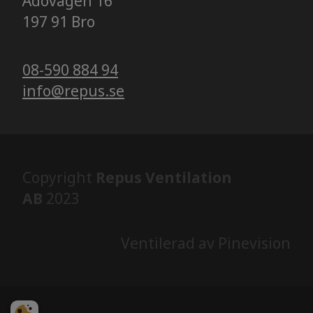
Ådövägen 16
​​​​​​​197 91 Bro
08-590 884 94
info@repus.se
Copyright
Repus Ventilation
AB
2023
Ventilerad av Pinevision