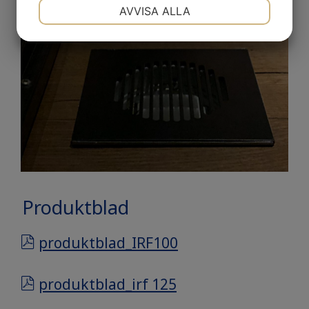
NÖDVÄNDIG
INSTÄLLNINGAR
AVVISA ALLA
JA
NEJ
JA
NEJ
MARKNADSFÖRING
STATISTIK
Produktblad
produktblad_IRF100
produktblad_irf 125